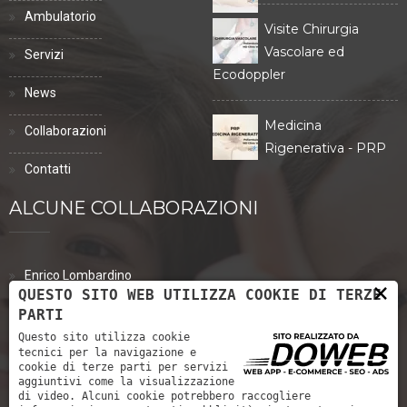
Ambulatorio
Visite Chirurgia
Vascolare ed
Servizi
Ecodoppler
News
Medicina
Collaborazioni
Rigenerativa - PRP
Contatti
ALCUNE COLLABORAZIONI
Enrico Lombardino
×
QUESTO SITO WEB UTILIZZA COOKIE DI TERZE
PARTI
Eva Tinazzi
Questo sito utilizza cookie
Dott. Riccardo Francesco Rossato
tecnici per la navigazione e
cookie di terze parti per servizi
aggiuntivi come la visualizzazione
Dott.ssa Maria Brighenti
di video. Alcuni cookie potrebbero raccogliere