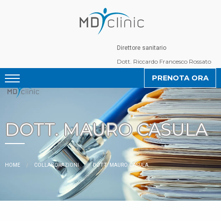
Direttore sanitario
Dott. Riccardo Francesco Rossato
PRENOTA ORA
DOTT. MAURO CASULA
CURRENT:
HOME
COLLABORAZIONI
DOTT. MAURO CASULA