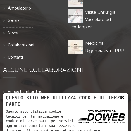
Ambulatorio
Visite Chirurgia
Vascolare ed
Servizi
Ecodoppler
News
Medicina
Collaborazioni
Rigenerativa - PRP
Contatti
ALCUNE COLLABORAZIONI
Enrico Lombardino
×
QUESTO SITO WEB UTILIZZA COOKIE DI TERZE
PARTI
Eva Tinazzi
Questo sito utilizza cookie
Dott. Riccardo Francesco Rossato
tecnici per la navigazione e
cookie di terze parti per servizi
aggiuntivi come la visualizzazione
Dott.ssa Maria Brighenti
di video. Alcuni cookie potrebbero raccogliere