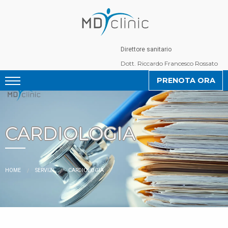
Direttore sanitario
Dott. Riccardo Francesco Rossato
PRENOTA ORA
CARDIOLOGIA
CURRENT:
HOME
SERVIZI
CARDIOLOGIA