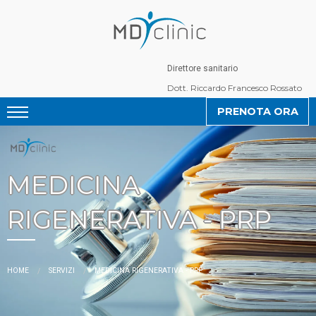
Direttore sanitario
Dott. Riccardo Francesco Rossato
PRENOTA ORA
MEDICINA
RIGENERATIVA - PRP
CURRENT:
HOME
SERVIZI
MEDICINA RIGENERATIVA - PRP