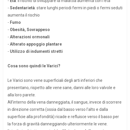
-
Età
: il rischio di sviluppare la malattia aumenta con l'età
-
Sedentarietà
: stare lunghi periodi fermi in piedi o fermi seduti
aumenta il rischio
-
Fumo
-
Obesità, Sovrappeso
-
Alterazioni ormonali
-
Alterato appoggio plantare
-
Utilizzo di indumenti stretti
Cosa sono quindi le Varici?
Le Varici sono vene superficiali degli arti inferiori che
presentano, rispetto alle vene sane, danni alle loro valvole e
alla loro parete.
All'interno della vena danneggiata, il sangue, invece di scorrere
in direzione corretta (ossia dal basso verso l'alto e dalla
superficie alla profondità) ricade e refluisce verso il basso per
la forza di gravità danneggiando ulteriormente le vene.