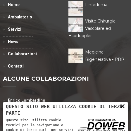
Linfedema
Home
Ambulatorio
Visite Chirurgia
Vascolare ed
Servizi
Ecodoppler
News
Medicina
Collaborazioni
Rigenerativa - PRP
Contatti
ALCUNE COLLABORAZIONI
Enrico Lombardino
×
QUESTO SITO WEB UTILIZZA COOKIE DI TERZE
PARTI
Eva Tinazzi
Questo sito utilizza cookie
Dott. Riccardo Francesco Rossato
tecnici per la navigazione e
cookie di terze parti per servizi