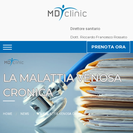
Direttore sanitario
Dott. Riccardo Francesco Rossato
PRENOTA ORA
LA MALATTIA VENOSA
CRONICA
CURRENT:
HOME
NEWS
LA MALATTIA VENOSA CRONICA