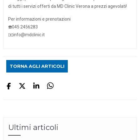
di tutti i servizi offerti da
MD Clinic Verona
a prezzi agevolati!
Per informazioni e prenotazioni
☎️
045 2456283
✉️
info@mdclinic.it
TORNA AGLI ARTICOLI
Ultimi articoli