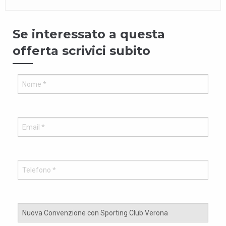
Se interessato a questa
offerta scrivici subito
Vuo